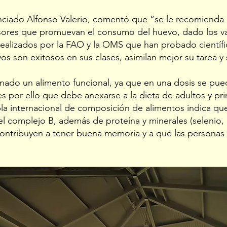
cenciado Alfonso Valerio, comentó que “se le recomienda 
fesores que promuevan el consumo del huevo, dado los va
realizados por la FAO y la OMS que han probado científ
 son exitosos en sus clases, asimilan mejor su tarea y
nado un alimento funcional, ya que en una dosis se pu
 es por ello que debe anexarse a la dieta de adultos y pr
abla internacional de composición de alimentos indica qu
del complejo B, además de proteína y minerales (selenio, h
contribuyen a tener buena memoria y a que las persona