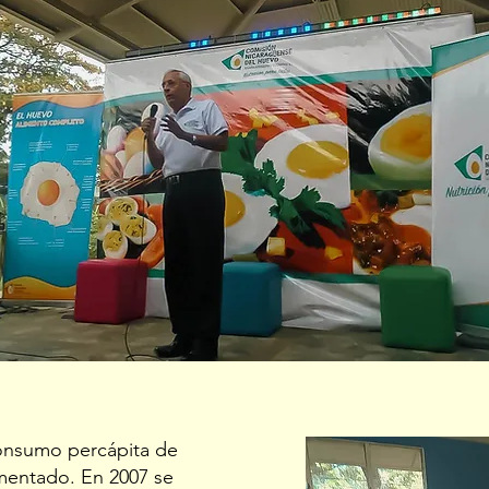
onsumo percápita de
mentado. En 2007 se