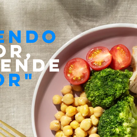
endo
or,
rende
or"